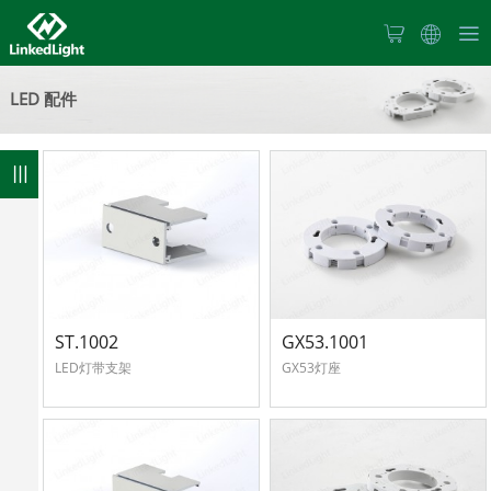
首
LED 配件
页
关
于
114
产
我
品
们
新
ST.1002
GX53.1001
中
LED灯带支架
GX53灯座
闻
心
产
中
品