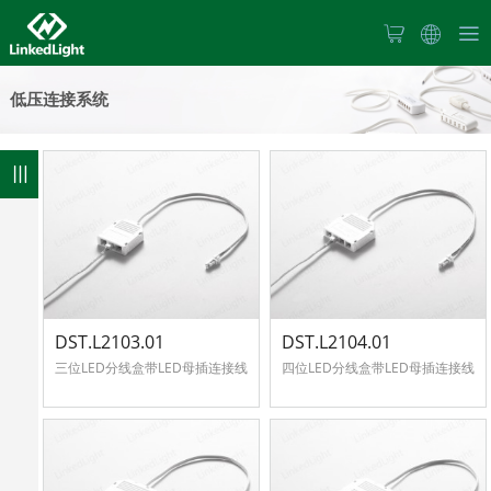
首
低压连接系统
页
关
于
211
0
产
我
品
们
新
DST.L2103.01
DST.L2104.01
中
三位LED分线盒带LED母插连接线
四位LED分线盒带LED母插连接线
闻
心
产
中
品