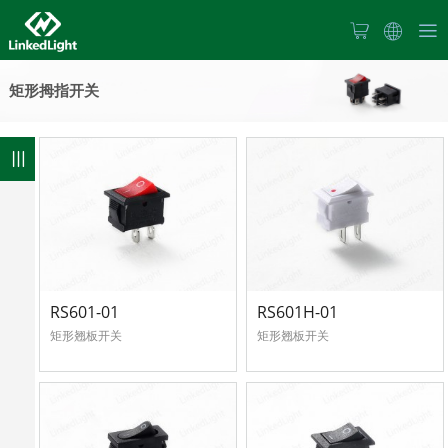
首
矩形拇指开关
页
关
于
7
产
我
品
们
新
RS601-01
RS601H-01
中
矩形翘板开关
矩形翘板开关
闻
心
产
中
品