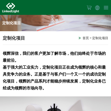
首
定制化项目
页
关
定制化项目
首页
> 定制化项目
于
领辉深信，我们的客户更加了解市场，他们始终处于市场的
产
最前沿。
我
基于强大的工业实力，定制化项目正在成为领辉的核心和最
品
们
具竞争力的业务。正是基于与客户们一个又一个的成功定制
新
中
化项目，领辉的产品系列才能稳步持续发展，定制化业务已
经成为领辉的市场向导。
闻
心
产
中
品